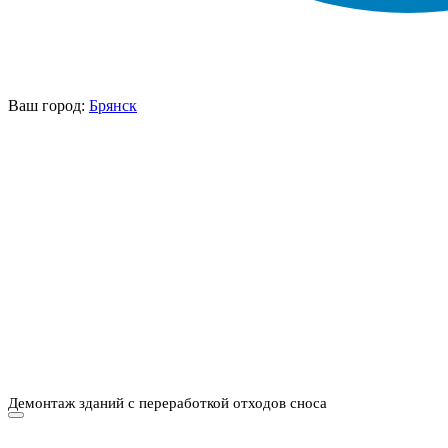
Ваш город:
Брянск
НАШИ УСЛУГИ ▾
О КОМПАНИИ
ПАРК ТЕХНИКИ
ВЫПОЛНЕННЫЕ
ЦЕНЫ
КОНТАКТЫ
РАБОТЫ
СКАЧАТЬ
ОТЗЫВЫ КЛИЕНТОВ
ВИДЕО
ПРЕЗЕНТАЦИЮ
СРО И ЛИЦЕНЗИИ
Демонтаж зданий с переработкой отходов сноса