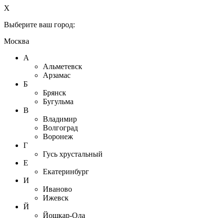
X
Выберите ваш город:
Москва
А
Альметевск
Арзамас
Б
Брянск
Бугульма
В
Владимир
Волгоград
Воронеж
Г
Гусь хрустальный
Е
Екатеринбург
И
Иваново
Ижевск
Й
Йошкар-Ола