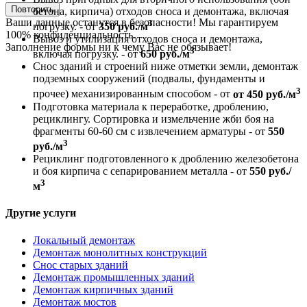
Повторить
бетона, кирпича) отходов сноса и демонтажа, включая
Ваши данные останутся в безопасности! Мы гарантируем
3
погрузку. - от
350 руб./м
100% конфиденциальность.
Вывоз и утилизация отходов сноса и демонтажа,
Заполнение формы ни к чему Вас не обязывает!
3
включая погрузку. - от
650 руб./м
Снос зданий и строений ниже отметки земли, демонтаж
подземных сооружений (подвалы, фундаменты и
3
прочее) механизированным способом - от
от 450 руб./м
Подготовка материала к переработке, дроблению,
рециклингу. Сортировка и измельчение жби боя на
фрагменты 60-60 см с извлечением арматуры - от
550
3
руб./м
Рециклинг подготовленного к дроблению железобетона
и боя кирпича с сепарированием металла - от
550 руб./
3
м
Другие услуги
Локальный демонтаж
Демонтаж монолитных конструкций
Снос старых зданий
Демонтаж промышленных зданий
Демонтаж кирпичных зданий
Демонтаж мостов