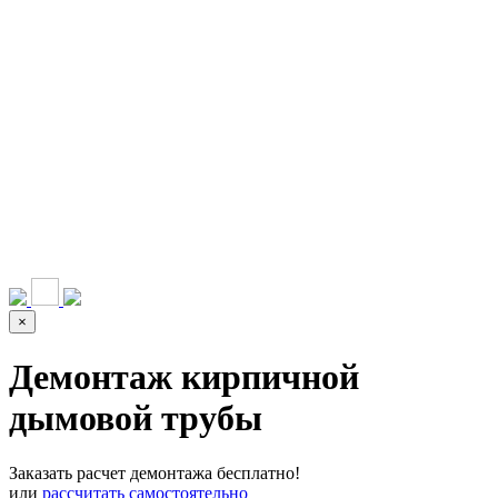
НАШИ УСЛУГИ ▾
О КОМПАНИИ
ПАРК ТЕХНИКИ
ВЫПОЛНЕННЫЕ
ЦЕНЫ
КОНТАКТЫ
РАБОТЫ
СКАЧАТЬ
ОТЗЫВЫ КЛИЕНТОВ
ВИДЕО
ПРЕЗЕНТАЦИЮ
СРО И ЛИЦЕНЗИИ
×
Демонтаж кирпичной
дымовой трубы
Заказать расчет демонтажа бесплатно!
или
рассчитать самостоятельно