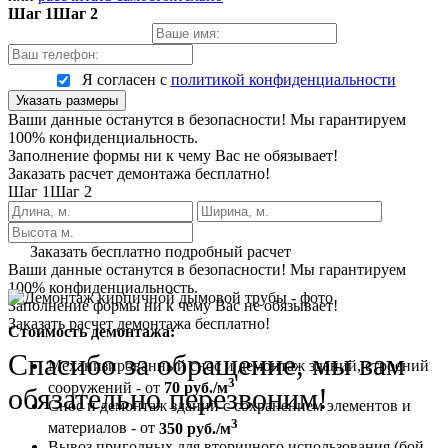
Шаг 1
Шаг 2
Я согласен с
политикой конфиденциальности
Указать размеры
Ваши данные останутся в безопасности! Мы гарантируем
100% конфиденциальность.
Заполнение формы ни к чему Вас не обязывает!
Заказать расчет демонтажа бесплатно!
Шаг 1
Шаг 2
Заказать бесплатно подробный расчет
Ваши данные останутся в безопасности! Мы гарантируем
100% конфиденциальность.
Заполнение формы ни к чему Вас не обязывает!
Заказать расчет демонтажа бесплатно!
Стоимость демонтажа:
Спасибо за обращение, мы вам
Механизированный снос и демонтаж зданий, строений
3
сооружений - от
70 руб./м
обязательно перезвоним!
Снос и демонтаж зданий с сохранением элементов и
3
материалов - от
350 руб./м
Вывоз пригодных для вторичного использования (бой