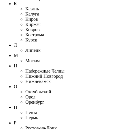
К
Казань
Калуга
Киров
Киржач
Ковров
Кострома
Курск
Л
Липецк
М
Москва
Н
Набережные Челны
Нижний Новгород
Нижнекамск
О
Октябрьский
Орел
Оренбург
П
Пенза
Пермь
Р
Ростов-на-Дону