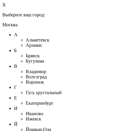
X
Выберите ваш город:
Москва
А
Альметевск
Арзамас
Б
Брянск
Бугульма
В
Владимир
Волгоград
Воронеж
Г
Гусь хрустальный
Е
Екатеринбург
И
Иваново
Ижевск
Й
Йошкар-Ола