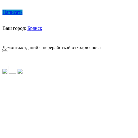
Написать
Ваш город:
Брянск
О КОМПАНИИ
ПАРК ТЕХНИКИ
НАШИ УСЛУГИ ▾
Ц
Демонтаж зданий с переработкой отходов сноса
О КОМПАНИИ
ПАРК ТЕХНИКИ
НАШИ УСЛУГИ ▾
Ц