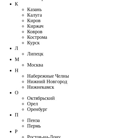
К
Казань
Калуга
Киров
Киржач
Ковров
Кострома
Курск
Л
Липецк
М
Москва
Н
Набережные Челны
Нижний Новгород
Нижнекамск
О
Октябрьский
Орел
Оренбург
П
Пенза
Пермь
Р
Ростов-на-Дону