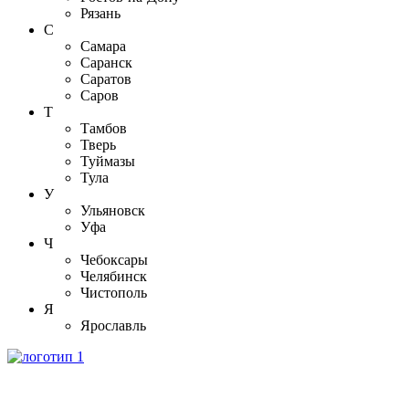
Рязань
С
Самара
Саранск
Саратов
Саров
Т
Тамбов
Тверь
Туймазы
Тула
У
Ульяновск
Уфа
Ч
Чебоксары
Челябинск
Чистополь
Я
Ярославль