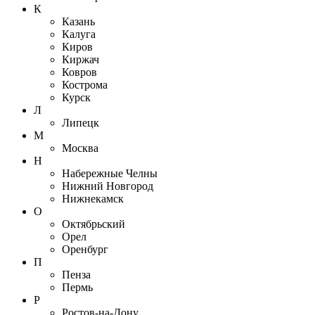
К
Казань
Калуга
Киров
Киржач
Ковров
Кострома
Курск
Л
Липецк
М
Москва
Н
Набережные Челны
Нижний Новгород
Нижнекамск
О
Октябрьский
Орел
Оренбург
П
Пенза
Пермь
Р
Ростов-на-Дону