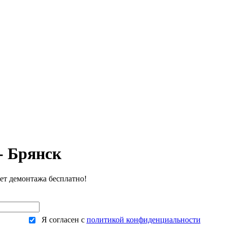
ЕНЫ
ВЫПОЛНЕННЫЕ РАБОТЫ
КОНТАКТЫ
ОТЗЫВЫ КЛИЕНТОВ
ЕНЫ
ВЫПОЛНЕННЫЕ РАБОТЫ
КОНТАКТЫ
ОТЗЫВЫ КЛИЕНТОВ
- Брянск
чет демонтажа бесплатно!
Я согласен с
политикой конфиденциальности