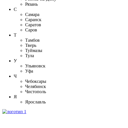
Рязань
С
Самара
Саранск
Саратов
Саров
Т
Тамбов
Тверь
Туймазы
Тула
У
Ульяновск
Уфа
Ч
Чебоксары
Челябинск
Чистополь
Я
Ярославль