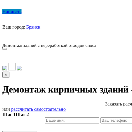
Написать
Ваш город:
Брянск
О КОМПАНИИ
ПАРК ТЕХНИКИ
НАШИ УСЛУГИ ▾
Ц
Демонтаж зданий с переработкой отходов сноса
О КОМПАНИИ
ПАРК ТЕХНИКИ
НАШИ УСЛУГИ ▾
Ц
×
Демонтаж кирпичных зданий 
Заказать рас
или
рассчитать самостоятельно
Шаг 1
Шаг 2