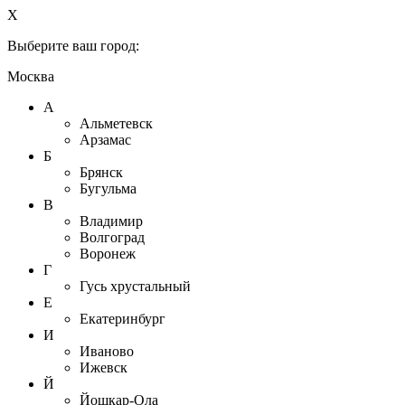
X
Выберите ваш город:
Москва
А
Альметевск
Арзамас
Б
Брянск
Бугульма
В
Владимир
Волгоград
Воронеж
Г
Гусь хрустальный
Е
Екатеринбург
И
Иваново
Ижевск
Й
Йошкар-Ола