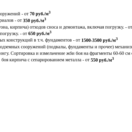
3
ооружений - от
70 руб./м
3
риалов - от
350 руб./м
на, кирпича) отходов сноса и демонтажа, включая погрузку. - о
3
погрузку. - от
650 руб./м
3
 конструкций в т.ч. фундаментов - от
1500-3500 руб./м
подземных сооружений (подвалы, фундаменты и прочее) механи
ингу. Сортировка и измельчение жби боя на фрагменты 60-60 см 
3
боя кирпича с сепарированием металла - от
550 руб./м