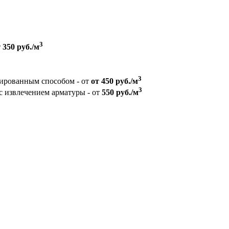
3
т
350 руб./м
3
зированным способом - от
от 450 руб./м
3
с извлечением арматуры - от
550 руб./м