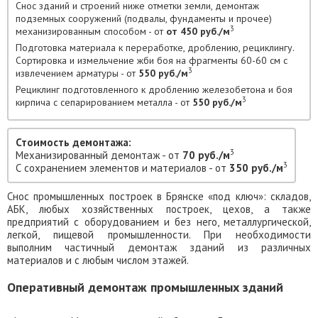
Снос зданий и строений ниже отметки земли, демонтаж
подземных сооружений (подвалы, фундаменты и прочее)
3
механизированным способом - от
от 450 руб./м
Подготовка материала к переработке, дроблению, рециклингу.
Сортировка и измельчение жби боя на фрагменты 60-60 см с
3
извлечением арматуры - от
550 руб./м
Рециклинг подготовленного к дроблению железобетона и боя
3
кирпича с сепарированием металла - от
550 руб./м
Стоимость демонтажа:
3
Механизированный демонтаж - от
70 руб./м
3
С сохранением элементов и материалов - от
350 руб./м
Снос промышленных построек в Брянске «под ключ»: складов,
АБК, любых хозяйственных построек, цехов, а также
предприятий с оборудованием и без него, металлургической,
легкой, пищевой промышленности. При необходимости
выполним частичный демонтаж зданий из различных
материалов и с любым числом этажей.
Оперативный демонтаж промышленных зданий